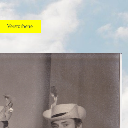
Verstorbene
▼
▼