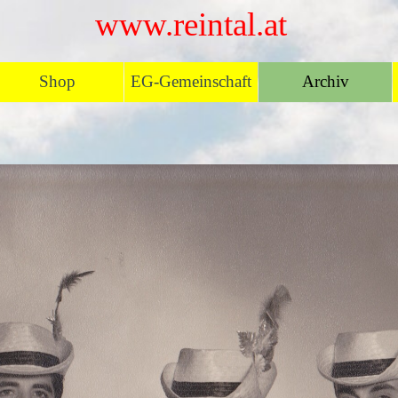
www.reintal.at
Menü überspringen
Shop
EG-Gemeinschaft
Archiv