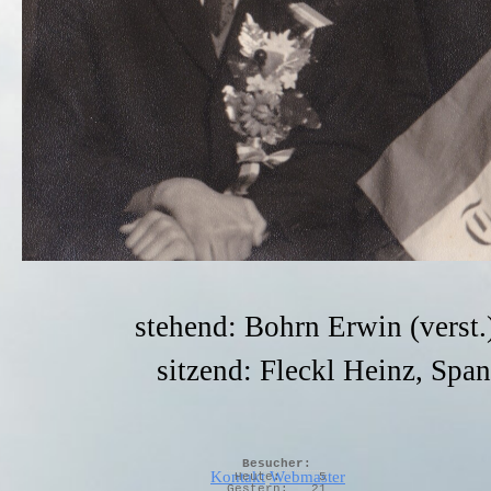
stehend: Bohrn Erwin (verst
sitzend: Fleckl Heinz, Spa
Besucher:
Kontakt
Webmaster
Heute:
5
Gestern:
21