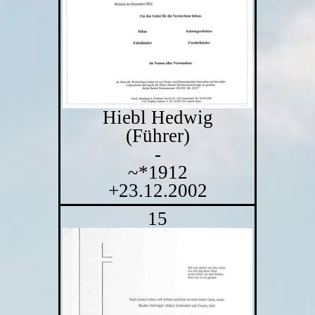
Hiebl Hedwig
(Führer)
-
~*1912
+23.12.2002
15