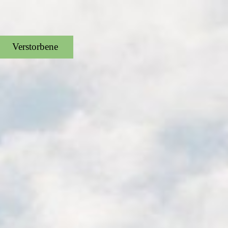
Verstorbene
▼
▼